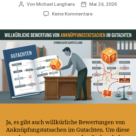
Von
Michael Langhans
Mai 24, 2026
Beitragsautor
Beitragsdatum
zu
Keine Kommentare
Willkürliche
Bewertung
von
Anknüpfungstatsac
im
Gutachten
Ja, es gibt auch willkürliche Bewertungen von
Anknüpfungstatsachen im Gutachten. Um diese