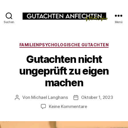
Suchen
Menü
Gutachten
erfolgreich
anfechten
Kategorien
FAMILIENPSYCHOLOGISCHE GUTACHTEN
Gutachten nicht
ungeprüft zu eigen
machen
Von
Michael Langhans
Oktober 1, 2023
Beitragsautor
Beitragsdatum
zu
Keine Kommentare
Gutachten
nicht
ungeprüft