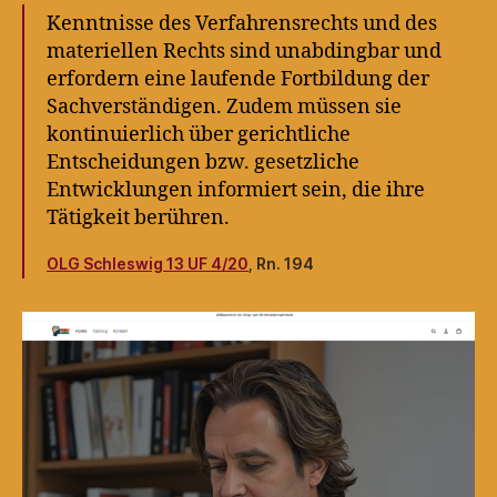
Kenntnisse des Verfahrensrechts und des
materiellen Rechts sind unabdingbar und
erfordern eine laufende Fortbildung der
Sachverständigen. Zudem müssen sie
kontinuierlich über gerichtliche
Entscheidungen bzw. gesetzliche
Entwicklungen informiert sein, die ihre
Tätigkeit berühren.
OLG Schleswig 13 UF 4/20
, Rn. 194