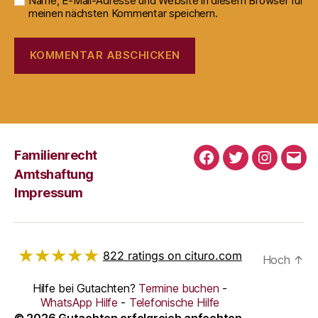
Name, E-Mail-Adresse und Website in diesem Browser für
meinen nächsten Kommentar speichern.
Familienrecht
Facebook
Twitter
Instagra
E-
Amtshaftung
Mail
Impressum
★★★★★
822
ratings on cituro.com
Hoch
↑
4.95
out of 5 from
Hilfe bei Gutachten?
Termine buchen
-
Erzengel
has
WhatsApp Hilfe
-
Telefonische Hilfe